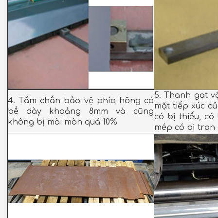
5. Thanh gạt v
4. Tấm chắn bảo vệ phía hông có
mặt tiếp xúc củ
bề dày khoảng 8mm và cũng
có bị thiếu, c
không bị mài mòn quá 10%
mép có bị trọn