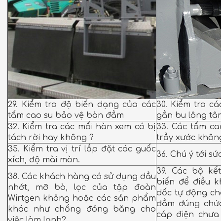
29. Kiểm tra độ biến dạng của các
30. Kiểm tra c
tấm cao su bảo vệ bàn đầm
gần bu lông t
32. Kiểm tra các mối hàn xem có bị
33. Các tấm ca
tách rời hay không ?
trầy xước khôn
35. Kiểm tra vị trí lắp đặt các guốc
36. Chú ý tới s
xích, độ mài mòn.
39. Các bộ kế
38. Các khách hàng có sử dụng dầu
biến để điều 
nhớt, mỡ bò, lọc của tập đoàn
dốc tự động ch
Wirtgen không hoặc các sản phẩm
đầm đúng chứ
khác như chống đóng băng cho
cáp điện chưa
việc làm lạnh?