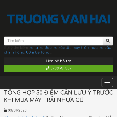
Gợi ý tìm kiếm:
xe lu
,
xe đào
,
xe xúc lật
,
máy trải nhựa
,
xe cẩu
chính hãng
,
bơm bê tông
...
Liên hệ hỗ trợ
0988.731.339
Togg
navig
TỔNG HỢP 50 ĐIỂM CẦN LƯU Ý TRƯỚC
KHI MUA MÁY TRẢI NHỰA CŨ
03/01/2020