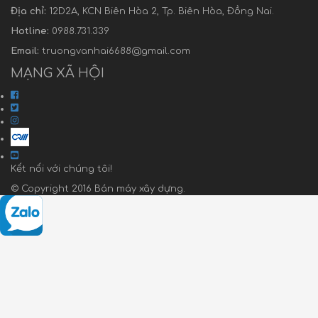
Địa chỉ:
12D2A, KCN Biên Hòa 2, Tp. Biên Hòa, Đồng Nai.
Hotline:
0988.731.339
Email:
truongvanhai6688@gmail.com
MẠNG XÃ HỘI
Kết nối với chúng tôi!
© Copyright 2016 Bán máy xây dựng.