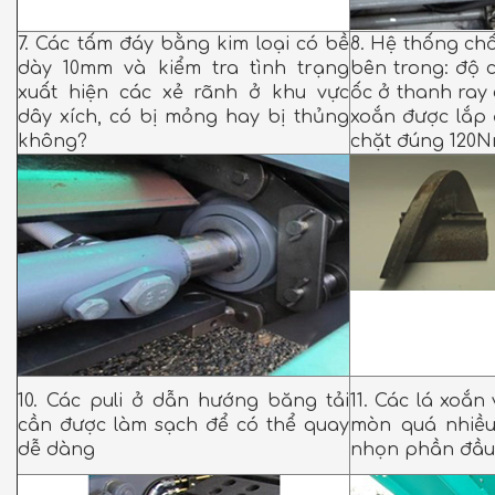
7. Các tấm đáy bằng kim loại có bề
8. Hệ thống ch
dày 10mm và kiểm tra tình trạng
bên trong: độ 
xuất hiện các xẻ rãnh ở khu vực
ốc ở thanh ray
dây xích, có bị mỏng hay bị thủng
xoắn được lắp 
không?
chặt đúng 120N
10. Các puli ở dẫn hướng băng tải
11. Các lá xoắn
cần được làm sạch để có thể quay
mòn quá nhiều
dễ dàng
nhọn phần đầu