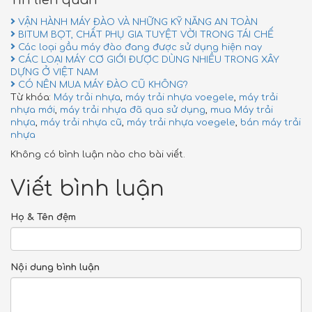
VẬN HÀNH MÁY ĐÀO VÀ NHỮNG KỸ NĂNG AN TOÀN
BITUM BỌT, CHẤT PHỤ GIA TUYỆT VỜI TRONG TÁI CHẾ
Các loại gầu máy đào đang được sử dụng hiện nay
CÁC LOẠI MÁY CƠ GIỚI ĐƯỢC DÙNG NHIỀU TRONG XÂY
DỰNG Ở VIỆT NAM
CÓ NÊN MUA MÁY ĐÀO CŨ KHÔNG?
Từ khóa:
Máy trải nhựa
,
máy trải nhựa voegele
,
máy trải
nhựa mới
,
máy trải nhựa đã qua sử dụng
,
mua Máy trải
nhựa
,
máy trải nhựa cũ
,
máy trải nhựa voegele
,
bán máy trải
nhựa
Không có bình luận nào cho bài viết.
Viết bình luận
Họ & Tên đệm
Nội dung bình luận