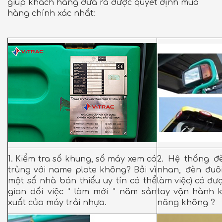
giúp khách hàng đưa ra được quyết định mua
hàng chính xác nhất:
1. Kiểm tra số khung, số máy xem có
2. Hệ thống đ
trùng với name plate không? Bởi vì
nhan, đèn đuô
một số nhà bán thiếu uy tín có thể
làm việc) có đư
gian dối việc “ làm mới “ năm sản
tay vận hành 
xuất của máy trải nhựa.
năng không ?