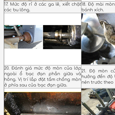
17. Mức độ rỉ ở các ga lê, xiết chặt
18. Độ mài mò
các bu lông.
bánh xích.
20. Đánh giá mức độ mòn của lớp
21. Độ mòn c
ngoài ổ bạc đạn phần giữa và
hưởng đến độ 
hông. Vị trí lắp đặt tấm chống mòn
nén trước the
ở phía sau của bạc đạn giữa.