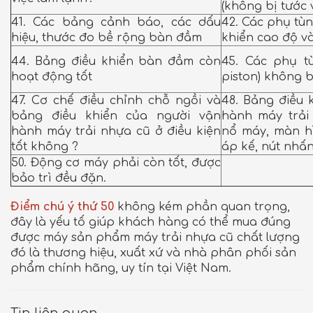
(không bị tước 
41. Các bảng cảnh báo, các dấu
42. Các phụ tù
hiệu, thước đo bề rộng bàn đầm
khiển cao độ v
44. Bảng điều khiển bàn đầm còn
45. Các phụ t
hoạt động tốt
piston) không b
47. Cơ chế điều chỉnh chỗ ngồi và
48. Bảng điều 
bảng điều khiển của người vận
hành máy trải
hành máy trải nhựa cũ ở điều kiện
nổ máy, màn hìn
tốt không ?
áp kế, nút nhấ
50. Động cơ máy phải còn tốt, được
bảo trì đều đặn.
Điểm chú ý thứ 50
không kém phần quan trọng,
đây là yếu tố giúp khách hàng có thể mua đúng
được máy sản phẩm máy trải nhựa cũ chất lượng
đó là thương hiệu, xuất xứ và nhà phân phối sản
phẩm chính hãng, uy tín tại Việt Nam.
Tin liên quan