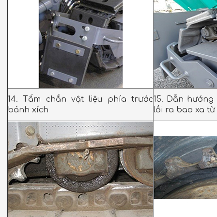
14. Tấm chắn vật liệu phía trước
15. Dẫn hướng
bánh xích
lồi ra bao xa từ