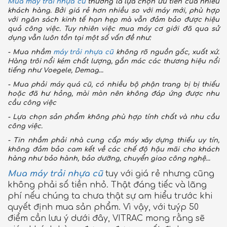
Mua máy trải nhựa cũ
thường là lựa chọn ưu tiên của nhiều
khách hàng. Bởi giá rẻ hơn nhiều so với máy mới, phù hợp
với ngân sách kinh tế hạn hẹp mà vẫn đảm bảo được hiệu
quả công việc. Tuy nhiên việc mua máy cơ giới đã qua sử
dụng vẫn luôn tồn tại một số vấn đề như:
- Mua nhầm
máy trải nhựa cũ
không rõ nguồn gốc, xuất xứ.
Hàng trôi nổi kém chất lượng, gắn mác các thương hiệu nổi
tiếng như Voegele, Demag…
- Mua phải máy quá cũ, có nhiều bộ phận trang bị bị thiếu
hoặc đã hư hỏng, mài mòn nên không đáp ứng được nhu
cầu công việc
- Lựa chọn sản phẩm không phù hợp tính chất và nhu cầu
công việc.
- Tin nhầm phải nhà cung cấp máy xây dựng thiếu uy tín,
không đảm bảo cam kết về các chế độ hậu mãi cho khách
hàng như bảo hành, bảo dưỡng, chuyển giao công nghệ…
Mua máy trải nhựa cũ
tuy với giá rẻ nhưng cũng
không phải số tiền nhỏ. Thật đáng tiếc và lãng
phí nếu chúng ta chưa thật sự am hiểu trước khi
quyết định mua sản phẩm. Vì vậy, với tuýp 50
điểm cần lưu ý dưới đây, VITRAC mong rằng sẽ