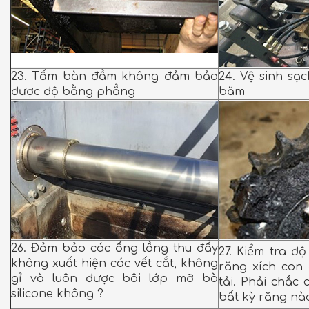
23. Tấm bàn đầm không đảm bảo
24. Vệ sinh sạ
được độ bằng phẳng
băm
26. Đảm bảo các ống lồng thu đẩy
27. Kiểm tra 
không xuất hiện các vết cắt, không
răng xích con
gỉ và luôn được bôi lớp mỡ bò
tải. Phải chắc
silicone không ?
bất kỳ răng nào