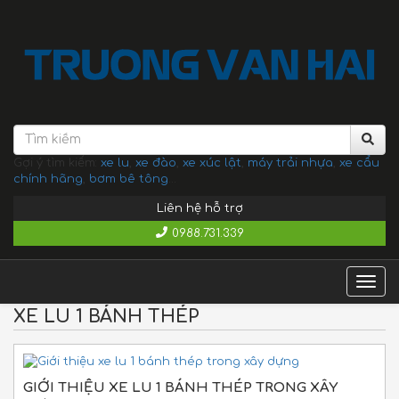
Gợi ý tìm kiếm:
xe lu
,
xe đào
,
xe xúc lật
,
máy trải nhựa
,
xe cẩu
chính hãng
,
bơm bê tông
...
Liên hệ hỗ trợ
0988.731.339
Togg
navig
XE LU 1 BÁNH THÉP
GIỚI THIỆU XE LU 1 BÁNH THÉP TRONG XÂY