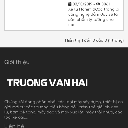
03/10/2019 -
3061
Xe lu Hamm được trang bị
công nghệ đầm day sẽ là
sản phẩm lý tưởng cho
các…
Hiển thị 1 đến 3 của 3 (1 trang)
Giới thiệu
Chúng tôi đang phân phối các loại máy xây dựng, thiết bị cơ
giới mới từ các thương hiệu hàng đầu trên thế giới như: xe
lu, bơm bê tông, máy đào và máy xúc lật, máy trải nhựa, các
loại xe cẩu…
Liên hệ