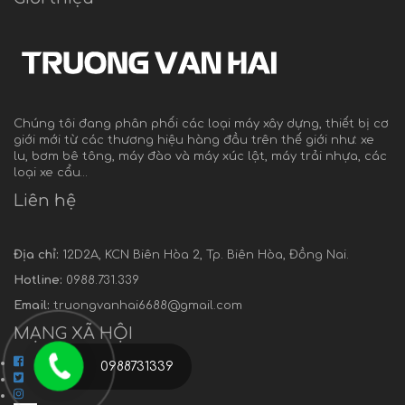
Chúng tôi đang phân phối các loại máy xây dựng, thiết bị cơ
giới mới từ các thương hiệu hàng đầu trên thế giới như: xe
lu, bơm bê tông, máy đào và máy xúc lật, máy trải nhựa, các
loại xe cẩu…
Liên hệ
Địa chỉ:
12D2A, KCN Biên Hòa 2, Tp. Biên Hòa, Đồng Nai.
Hotline:
0988.731.339
Email:
truongvanhai6688@gmail.com
MẠNG XÃ HỘI
0988731339