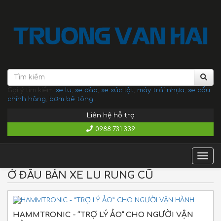
Gợi ý tìm kiếm:
xe lu
,
xe đào
,
xe xúc lật
,
máy trải nhựa
,
xe cẩu
chính hãng
,
bơm bê tông
...
Liên hệ hỗ trợ
0988.731.339
Togg
navig
Ở ĐÂU BÁN XE LU RUNG CŨ
HAMMTRONIC - “TRỢ LÝ ẢO” CHO NGƯỜI VẬN