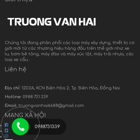
Chúng tôi đang phân phối các loại máy xây dựng, thiết bị cơ
giới mới từ các thương hiệu hàng đầu trên thế giới như: xe
lu, bơm bê tông, máy đào và máy xúc lật, máy trải nhựa, các
loại xe cẩu…
Liên hệ
Địa chỉ:
12D2A, KCN Biên Hòa 2, Tp. Biên Hòa, Đồng Nai.
Hotline:
0988.731.339
Email:
truongvanhai6688@gmail.com
MẠNG XÃ HỘI
0988731339