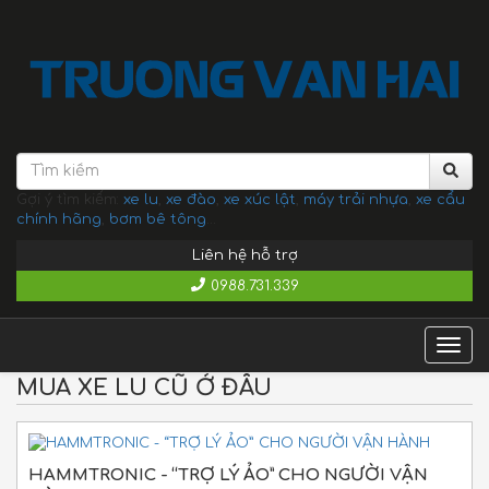
Gợi ý tìm kiếm:
xe lu
,
xe đào
,
xe xúc lật
,
máy trải nhựa
,
xe cẩu
chính hãng
,
bơm bê tông
...
Liên hệ hỗ trợ
0988.731.339
Togg
navig
MUA XE LU CŨ Ở ĐÂU
HAMMTRONIC - “TRỢ LÝ ẢO” CHO NGƯỜI VẬN