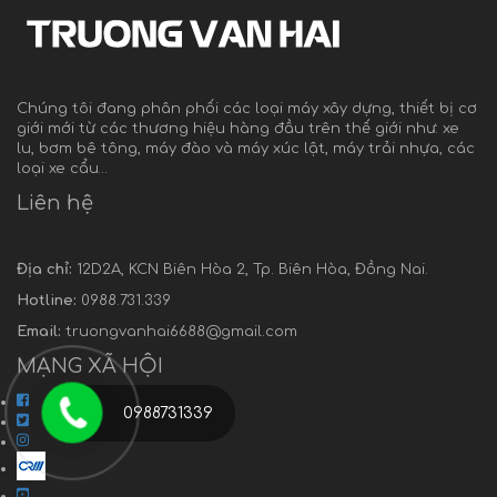
Chúng tôi đang phân phối các loại máy xây dựng, thiết bị cơ
giới mới từ các thương hiệu hàng đầu trên thế giới như: xe
lu, bơm bê tông, máy đào và máy xúc lật, máy trải nhựa, các
loại xe cẩu…
Liên hệ
Địa chỉ:
12D2A, KCN Biên Hòa 2, Tp. Biên Hòa, Đồng Nai.
Hotline:
0988.731.339
Email:
truongvanhai6688@gmail.com
MẠNG XÃ HỘI
0988731339