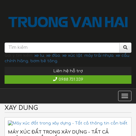
Gợi ý tìm kiếm:
xe lu
,
xe đào
,
xe xúc lật
,
máy trải nhựa
,
xe cẩu
chính hãng
,
bơm bê tông
...
Liên hệ hỗ trợ
0988.731.339
Togg
navig
XAY DUNG
MÁY XÚC ĐẤT TRONG XÂY DỰNG - TẤT CẢ