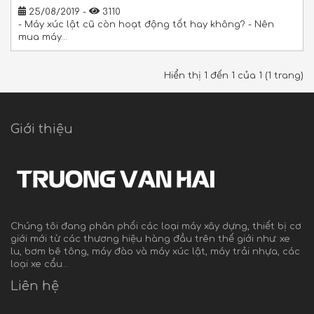
25/08/2019 -
3110
- Máy xúc lật cũ còn hoạt động tốt hay không? - Nên
mua máy…
Hiển thị 1 đến 1 của 1 (1 trang)
Giới thiệu
Chúng tôi đang phân phối các loại máy xây dựng, thiết bị cơ
giới mới từ các thương hiệu hàng đầu trên thế giới như: xe
lu, bơm bê tông, máy đào và máy xúc lật, máy trải nhựa, các
loại xe cẩu…
Liên hệ