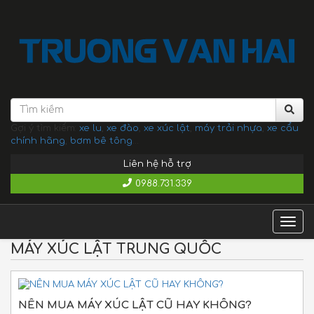
Gợi ý tìm kiếm:
xe lu
,
xe đào
,
xe xúc lật
,
máy trải nhựa
,
xe cẩu
chính hãng
,
bơm bê tông
...
Liên hệ hỗ trợ
0988.731.339
Togg
navig
MÁY XÚC LẬT TRUNG QUỐC
NÊN MUA MÁY XÚC LẬT CŨ HAY KHÔNG?