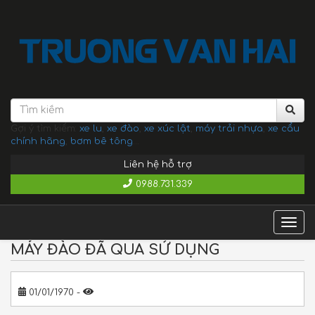
Gợi ý tìm kiếm:
xe lu
,
xe đào
,
xe xúc lật
,
máy trải nhựa
,
xe cẩu
chính hãng
,
bơm bê tông
...
Liên hệ hỗ trợ
0988.731.339
Togg
navig
MÁY ĐÀO ĐÃ QUA SỬ DỤNG
01/01/1970 -