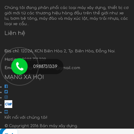
Chúng tôi đang phân phối các loại máy xây dựng, thiết bị cơ
giới mới từ các thương hiệu hàng đầu trên thế giới như: xe
lu, bơm bê tông, máy đào và máy xúc lật, máy trải nhựa, các
loại xe cẩu…
Liên hệ
Địa chỉ:
12D2A, KCN Biên Hòa 2, Tp. Biên Hòa, Đồng Nai.
Hotline:
0988.731.339
0988731339
Email:
truongvanhai6688@gmail.com
MẠNG XÃ HỘI
Kết nối với chúng tôi!
© Copyright 2016 Bán máy xây dựng.