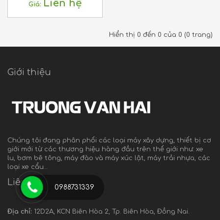
Liên hệ
Giá:
Hiển thị 0 đến 0 của 0 (0 trang)
Giới thiệu
Chúng tôi đang phân phối các loại máy xây dựng, thiết bị cơ
giới mới từ các thương hiệu hàng đầu trên thế giới như: xe
lu, bơm bê tông, máy đào và máy xúc lật, máy trải nhựa, các
loại xe cẩu…
Liên hệ
0988731339
Địa chỉ:
12D2A, KCN Biên Hòa 2, Tp. Biên Hòa, Đồng Nai.