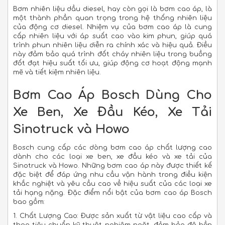
Bơm nhiên liệu dầu diesel, hay còn gọi là bơm cao áp, là
một thành phần quan trọng trong hệ thống nhiên liệu
của động cơ diesel. Nhiệm vụ của bơm cao áp là cung
cấp nhiên liệu với áp suất cao vào kim phun, giúp quá
trình phun nhiên liệu diễn ra chính xác và hiệu quả. Điều
này đảm bảo quá trình đốt cháy nhiên liệu trong buồng
đốt đạt hiệu suất tối ưu, giúp động cơ hoạt động mạnh
mẽ và tiết kiệm nhiên liệu.
Bơm Cao Áp Bosch Dùng Cho
Xe Ben, Xe Đầu Kéo, Xe Tải
Sinotruck và Howo
Bosch cung cấp các dòng bơm cao áp chất lượng cao
dành cho các loại xe ben, xe đầu kéo và xe tải của
Sinotruck và Howo. Những bơm cao áp này được thiết kế
đặc biệt để đáp ứng nhu cầu vận hành trong điều kiện
khắc nghiệt và yêu cầu cao về hiệu suất của các loại xe
tải hạng nặng. Đặc điểm nổi bật của bơm cao áp Bosch
bao gồm:
1. Chất Lượng Cao: Được sản xuất từ vật liệu cao cấp và