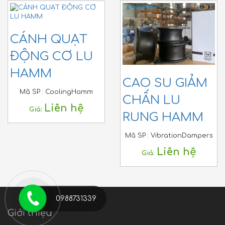
CÁNH QUẠT
ĐỘNG CƠ LU
HAMM
CAO SU GIẢM
Mã SP :
CoolingHamm
CHẤN LU
Liên hệ
Giá:
RUNG HAMM
Mã SP :
VibrationDampers
Liên hệ
Giá:
0988731339
Giới thiệu