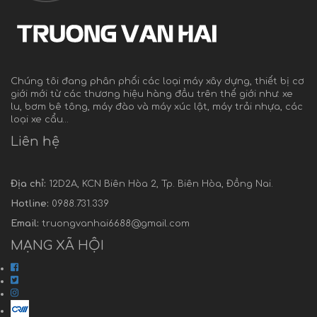
Chúng tôi đang phân phối các loại máy xây dựng, thiết bị cơ
giới mới từ các thương hiệu hàng đầu trên thế giới như: xe
lu, bơm bê tông, máy đào và máy xúc lật, máy trải nhựa, các
loại xe cẩu…
Liên hệ
Địa chỉ:
12D2A, KCN Biên Hòa 2, Tp. Biên Hòa, Đồng Nai.
Hotline:
0988.731.339
Email:
truongvanhai6688@gmail.com
MẠNG XÃ HỘI