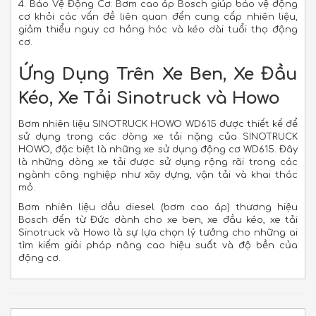
4. Bảo Vệ Động Cơ: Bơm cao áp Bosch giúp bảo vệ động
cơ khỏi các vấn đề liên quan đến cung cấp nhiên liệu,
giảm thiểu nguy cơ hỏng hóc và kéo dài tuổi thọ động
cơ.
Ứng Dụng Trên Xe Ben, Xe Đầu
Kéo, Xe Tải Sinotruck và Howo
Bơm nhiên liệu SINOTRUCK HOWO WD615 được thiết kế để
sử dụng trong các dòng xe tải nặng của SINOTRUCK
HOWO, đặc biệt là những xe sử dụng động cơ WD615. Đây
là những dòng xe tải được sử dụng rộng rãi trong các
ngành công nghiệp như xây dựng, vận tải và khai thác
mỏ.
Bơm nhiên liệu dầu diesel (bơm cao áp) thương hiệu
Bosch đến từ Đức dành cho xe ben, xe đầu kéo, xe tải
Sinotruck và Howo là sự lựa chọn lý tưởng cho những ai
tìm kiếm giải pháp nâng cao hiệu suất và độ bền của
động cơ.